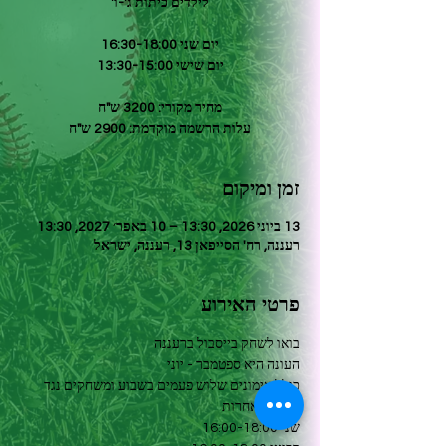
עלות הרשמה מוקדמת: 2900 ש"ח
זמן ומיקום
13 ביוני 2026, 13:30 – 10 באפר׳ 2027, 13:30
רעננה, רח' הסייפאן 13, רעננה, ישראל
פרטי האירוע
בואו לשחק בייסבול ברעננה
העונה היא ספטמבר - יוני 
כולל אימונים שלוש פעמים בשבוע ומשחקים נגד 
קבוצות אחרות
שני 16:00-18:00