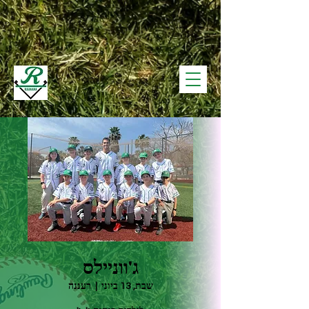
ג'ווניילס
שבת, 13 ביוני
  |  
רעננה